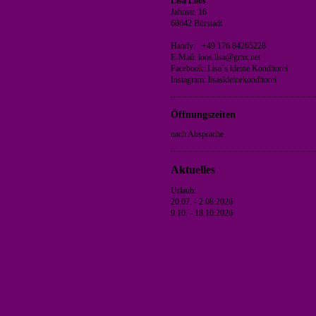
Lisa Loos
Jahnstr. 16
68642 Bürstadt
Handy: +49 176 84265228
E-Mail: loos.lisa@gmx.net
Facebook: Lisa´s kleine Konditorei
Instagram: lisaskleinekonditorei
Öffnungszeiten
nach Absprache
Aktuelles
Urlaub:
20.07. - 2.08.2026
9.10. - 18.10.2026