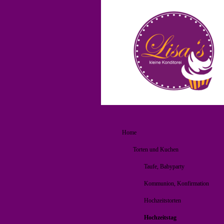
Home
Torten und Kuchen
Taufe, Babyparty
Kommunion, Konfirmation
Hochzeitstorten
Hochzeitstag