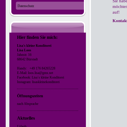
Sie hab
Datenschutz
möchten
auf!
Kontak
Hier finden Sie mich:
Lisa's kleine Konditorei
Lisa Loos
Jahnstr. 16
68642 Bürstadt
Handy: +49 176 84265228
E-Mail: loos.lisa@gmx.net
Facebook: Lisa´s kleine Konditorei
Instagram: lisaskleinekonditorei
Öffnungszeiten
nach Absprache
Aktuelles
Urlaub: