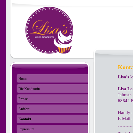
Kont
Lisa's 
Home
Lisa Lo
Die Konditorin
Jahnstr.
Presse
68642 B
Anfahrt
Handy:
E-Mail:
Kontakt
Impressum